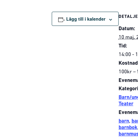
DETALJ
Lägg till i kalender
Datum:
10 maj, 
Tid:
14:00 - 
Kostnad
100kr –
Evenem
Kategori
Barn/un
Teater
Evenema
barn
,
ba
barnbok
barnmus