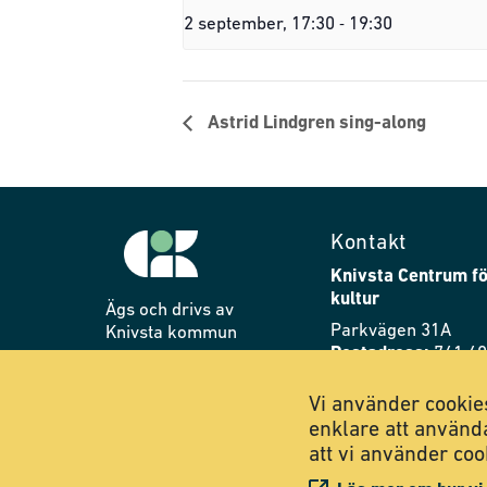
-
2 september, 17:30
19:30
Astrid Lindgren sing-along
Kontakt
Knivsta Centrum fö
kultur
Ägs och drivs av
Parkvägen 31A
Knivsta kommun
Postadress:
741 40
Telefon:
018-34 76 
Vi använder cookies
E-post:
cik@knivsta
enklare att använd
att vi använder coo