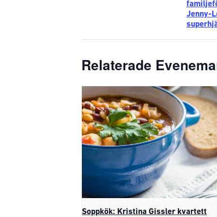
familjef
Jenny-L
superhj
Relaterade Evenem
Soppkök: Kristina Gissler kvartett