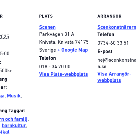
ER
PLATS
ARRANGÖR
Scenen
Scenkonstnärer
Parkvägen 31 A
Telefon
2025
Knivsta
,
Knivsta
74175
0734-60 33 51
Sverige
+ Google Map
E-post
15:00
Telefon
hej@scenkonstna
:
a.se
018 - 34 70 00
 500kr
Visa Arrangör-
Visa Plats-webbplats
ang
webbplats
er:
ga
,
Musik
,
ng Taggar:
rn och familj
,
,
barnkultur
,
ikal
,