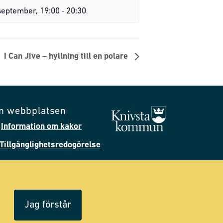
-
september, 19:00
20:30
I Can Jive – hyllning till en polare
m webbplatsen
Information om kakor
Tillgänglighetsredogörelse
Följ oss på Facebook
Följ oss på Instagram
Jag förstår