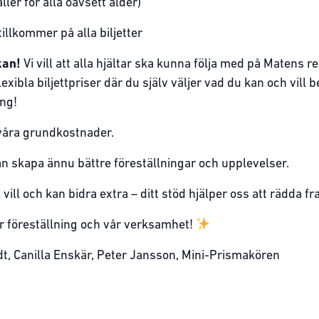
ller för alla oavsett ålder)
illkommer på alla biljetter
kan!
Vi vill att alla hjältar ska kunna följa med på Matens
exibla biljettpriser där du själv väljer vad du kan och vill be
äng!
 våra grundkostnader.
i kan skapa ännu bättre föreställningar och upplevelser.
 vill och kan bidra extra – ditt stöd hjälper oss att rädda
år föreställning och vår verksamhet!
t, Canilla Enskär, Peter Jansson, Mini-Prismakören