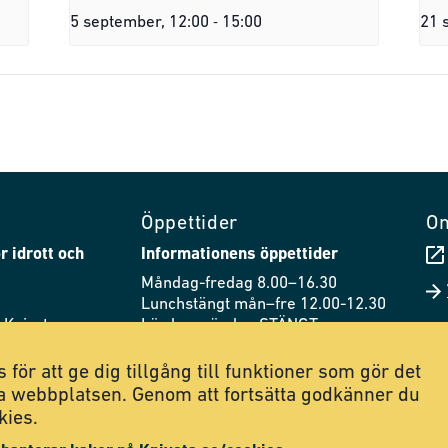
-
5 september, 12:00
15:00
21 
Öppettider
O
r idrott och
Informationens öppettider
Måndag-fredag 8.00–16.30
Lunchstängt mån–fre 12.00-12.30
 Knivsta
Lördag–söndag STÄNGT
44
Husets öppettider
 för att ge dig tillgång till funktioner som gör det
.se
Måndag–fredag 8.00–21.00
a webbplatsen. Genom att fortsätta godkänner du
Lördag 8.00–20.00
kies.
Söndag 9.00–21.00