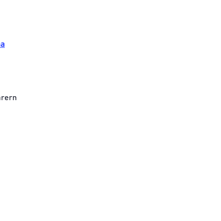
na
rern