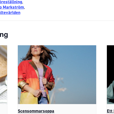
öreställning
,
o Markström
,
ältevärlden
ang
Scensommarsoppa
Ett