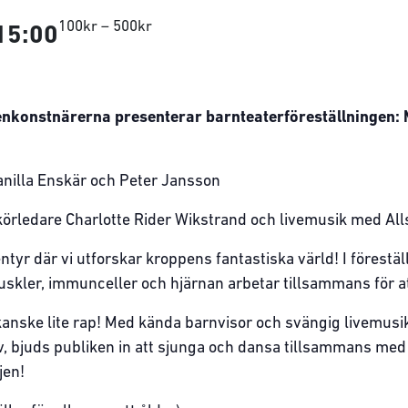
100kr – 500kr
15:00
enkonstnärerna presenterar barnteaterföreställningen:
anilla Enskär och Peter Jansson
örledare Charlotte Rider Wikstrand och livemusik med Al
entyr där vi utforskar kroppens fantastiska värld! I föreställn
skler, immunceller och hjärnan arbetar tillsammans för att
 kanske lite rap! Med kända barnvisor och svängig livemusi
liv, bjuds publiken in att sjunga och dansa tillsammans me
jen!