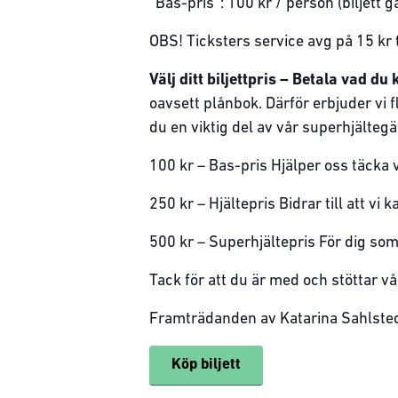
”Bas-pris”: 100 kr / person (biljett gä
OBS! Ticksters service avg på 15 kr t
Välj ditt biljettpris – Betala vad du 
oavsett plånbok. Därför erbjuder vi fl
du en viktig del av vår superhjälteg
100 kr – Bas-pris Hjälper oss täcka
250 kr – Hjältepris Bidrar till att v
500 kr – Superhjältepris För dig som
Tack för att du är med och stöttar v
Framträdanden av Katarina Sahlsted
Köp biljett