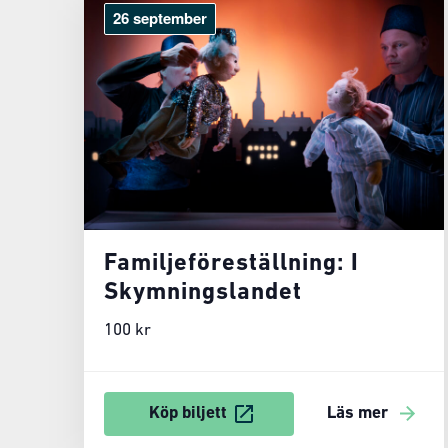
26 september
Familjeföreställning: I
Skymningslandet
100 kr
Köp biljett
Läs mer