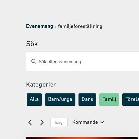
Evenemang
familjeföreställning
Sök
Evenemang
Ange
nyckelord.
Search
Sök
and
efter
Evenemang
Kategorier
Views
efter
Navigation
nyckelord.
Alla
Barn/unga
Dans
Familj
Förel
Idag
Kommande
Välj
datum