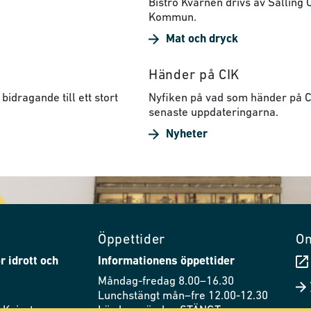
Bistro Kvarnen drivs av Sälling
Kommun.
Mat och dryck
Händer på CIK
bidragande till ett stort
Nyfiken på vad som händer på CI
senaste uppdateringarna.
Nyheter
Öppettider
O
r idrott och
Informationens öppettider
Måndag-fredag 8.00–16.30
Lunchstängt mån–fre 12.00-12.30
 Knivsta
Lördag–söndag STÄNGT