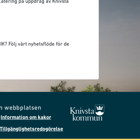
 Catering på uppdrag av Knivsta
K? Följ vårt nyhetsflöde för de
m webbplatsen
Information om kakor
Tillgänglighetsredogörelse