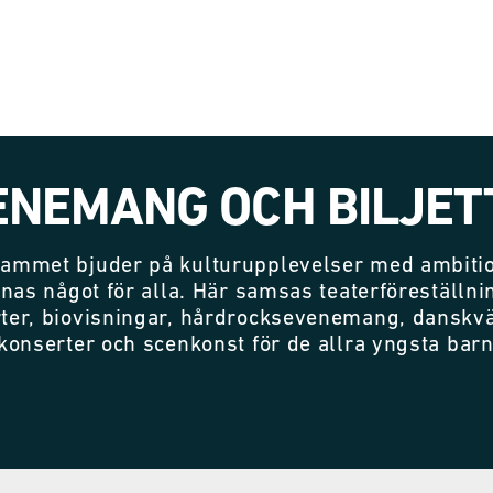
ENEMANG OCH BILJET
ammet bjuder på kulturupplevelser med ambitio
nnas något för alla. Här samsas teaterföreställni
ter, biovisningar, hårdrocksevenemang, danskvä
konserter och scenkonst för de allra yngsta bar