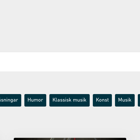
äsningar
Humor
Klassisk musik
Konst
Musik