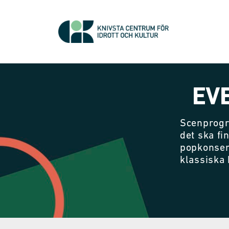
EV
Scenprogr
det ska fi
popkonser
klassiska 