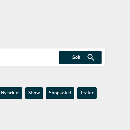
Sök
Nycirkus
Show
Soppköket
Teater