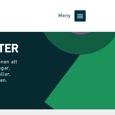
Meny
TER
nen att
ngar,
llar,
nen.