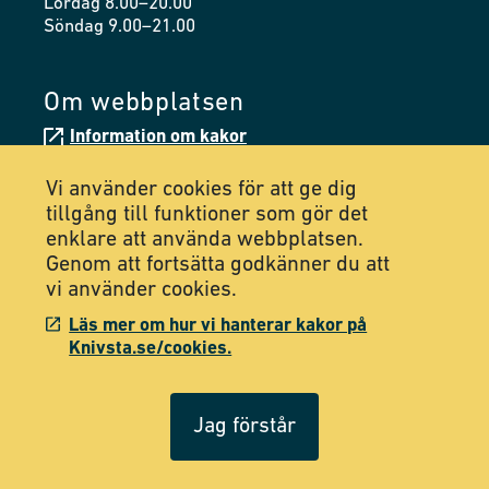
Lördag 8.00–20.00
Söndag 9.00–21.00
Om webbplatsen
Information om kakor
Tillgänglighetsredogörelse
Vi använder cookies för att ge dig
tillgång till funktioner som gör det
enklare att använda webbplatsen.
Följ oss på Facebook
Genom att fortsätta godkänner du att
vi använder cookies.
Följ oss på Instagram
Läs mer om hur vi hanterar kakor på
Knivsta.se/cookies.
Jag förstår