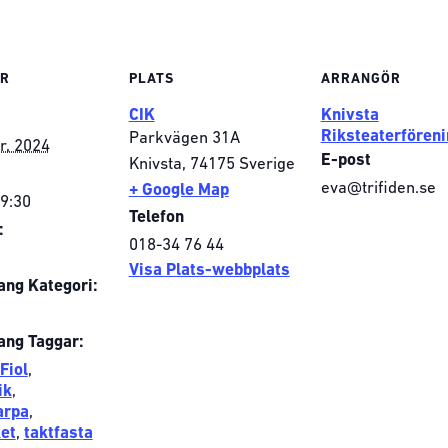
ER
PLATS
ARRANGÖR
CIK
Knivsta
Riksteaterföreni
Parkvägen 31A
r, 2024
E-post
Knivsta
,
74175
Sverige
eva@trifiden.se
+ Google Map
19:30
Telefon
:
018-34 76 44
Visa Plats-webbplats
ng Kategori:
ng Taggar:
Fiol
,
ik
,
arpa
,
et
,
taktfasta