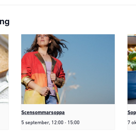
ang
Scensommarsoppa
Sop
-
5 september, 12:00
15:00
7 o