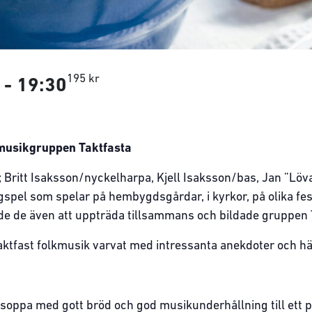
195 kr
-
19:30
musikgruppen Taktfasta
 Britt Isaksson/nyckelharpa, Kjell Isaksson/bas, Jan ”Löv
pel som spelar på hembygdsgårdar, i kyrkor, på olika fes
ade de även att uppträda tillsammans och bildade gruppen 
tfast folkmusik varvat med intressanta anekdoter och här
 soppa med gott bröd och god musikunderhållning till ett p