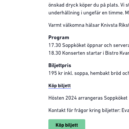
önskad dryck köper du på plats. Vi st
underhållning i ungefär en timme. Mu
Varmt välkomna hälsar Knivsta Rikst
Program
17.30 Soppköket öppnar och servera
18.30 Konserten startar i Bistro Kva
Biljettpris
195 kr inkl. soppa, hembakt bröd och
Köp biljett
Hösten 2024 arrangeras Soppköket a
Kontakt för frågor kring biljetter: E
Köp biljett