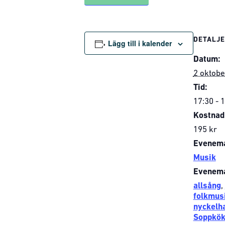
DETALJ
Lägg till i kalender
Datum:
2 oktobe
Tid:
17:30 - 
Kostnad
195 kr
Evenema
Musik
Evenema
allsång
,
folkmus
nyckelh
Soppkök