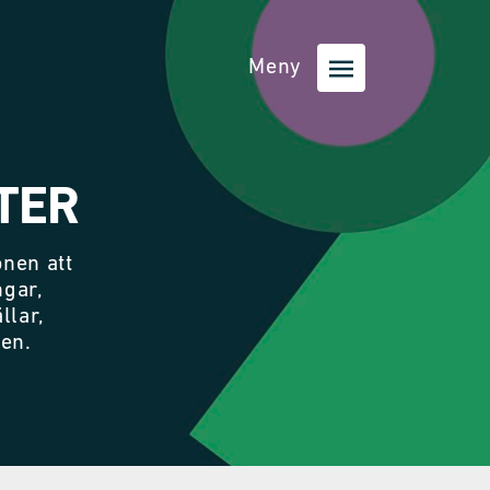
Meny
TER
nen att
ngar,
llar,
nen.