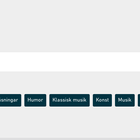
äsningar
Humor
Klassisk musik
Konst
Musik