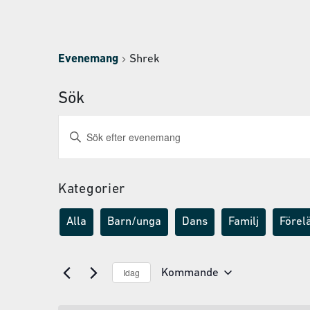
Evenemang
Shrek
Sök
Evenemang
Ange
nyckelord.
Search
Sök
and
efter
Evenemang
Kategorier
Views
efter
Navigation
nyckelord.
Alla
Barn/unga
Dans
Familj
Förel
Idag
Kommande
Välj
datum