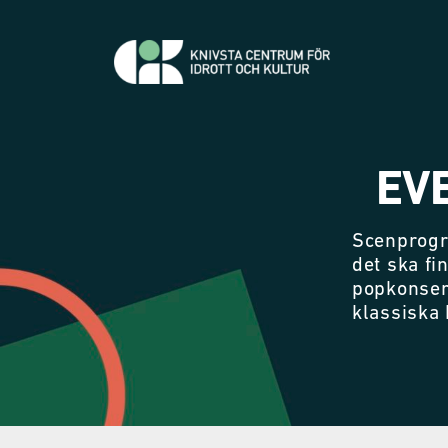
EV
Scenprogr
det ska fi
popkonser
klassiska 