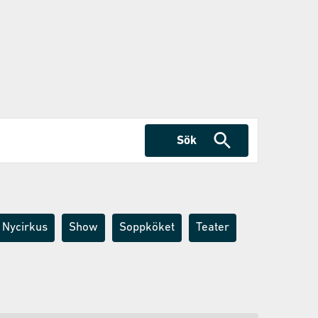
Sök
Nycirkus
Show
Soppköket
Teater