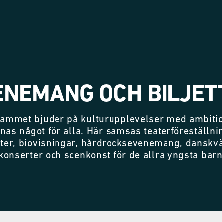
ENEMANG OCH BILJET
ammet bjuder på kulturupplevelser med ambitio
nnas något för alla. Här samsas teaterföreställni
ter, biovisningar, hårdrocksevenemang, danskvä
konserter och scenkonst för de allra yngsta bar