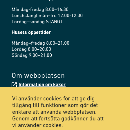
Måndag-fredag 8.00–16.30
Lunchstängt mån–fre 12.00-12.30
Lördag–söndag STÄNGT
Husets öppettider
Måndag–fredag 8.00–21.00
Lördag 8.00–20.00
Söndag 9.00–21.00
Om webbplatsen
Information om kakor
Tillgänglighetsredogörelse
Vi använder cookies för att ge dig
tillgång till funktioner som gör det
enklare att använda webbplatsen.
Följ oss på Facebook
Genom att fortsätta godkänner du att
vi använder cookies.
Följ oss på Instagram