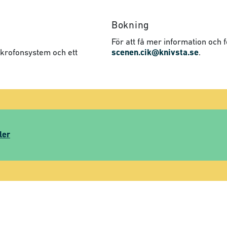
Bokning
För att få mer information och f
mikrofonsystem och ett
scenen.cik@knivsta.se
.
ler