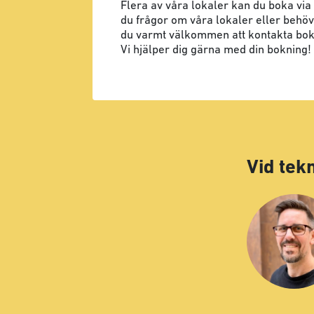
Flera av våra lokaler kan du boka via
du frågor om våra lokaler eller behöv
du varmt välkommen att kontakta bo
Vi hjälper dig gärna med din bokning!
Vid tek