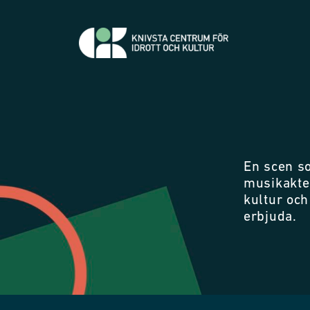
En scen s
musikakter
kultur och
erbjuda.