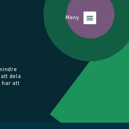
Meny
mindre
att dela
 har att