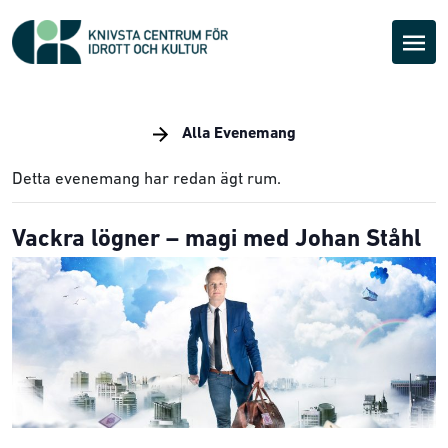
Alla Evenemang
Detta evenemang har redan ägt rum.
Vackra lögner – magi med Johan Ståhl