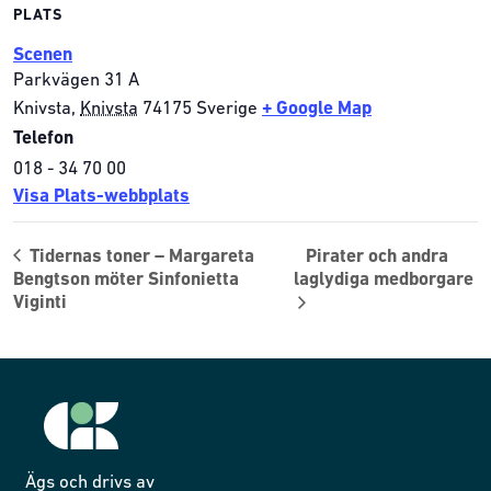
PLATS
Scenen
Parkvägen 31 A
Knivsta
,
Knivsta
74175
Sverige
+ Google Map
Telefon
018 - 34 70 00
Visa Plats-webbplats
Tidernas toner – Margareta
Pirater och andra
Bengtson möter Sinfonietta
laglydiga medborgare
Viginti
Ägs och drivs av