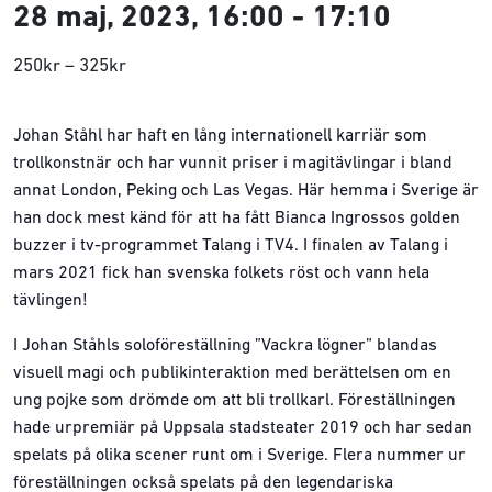
28 maj, 2023, 16:00
-
17:10
250kr – 325kr
Johan Ståhl har haft en lång internationell karriär som
trollkonstnär och har vunnit priser i magitävlingar i bland
annat London, Peking och Las Vegas. Här hemma i Sverige är
han dock mest känd för att ha fått Bianca Ingrossos golden
buzzer i tv-programmet Talang i TV4. I finalen av Talang i
mars 2021 fick han svenska folkets röst och vann hela
tävlingen!
I Johan Ståhls soloföreställning ”Vackra lögner” blandas
visuell magi och publikinteraktion med berättelsen om en
ung pojke som drömde om att bli trollkarl. Föreställningen
hade urpremiär på Uppsala stadsteater 2019 och har sedan
spelats på olika scener runt om i Sverige. Flera nummer ur
föreställningen också spelats på den legendariska