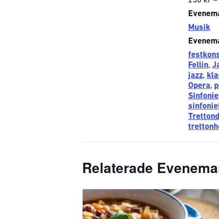
250 kr –
Evenema
Musik
Evenema
festkon
Fellin
,
J
jazz
,
kla
Opera
,
p
Sinfonie
sinfonie
Tretton
tretton
Relaterade Evenem