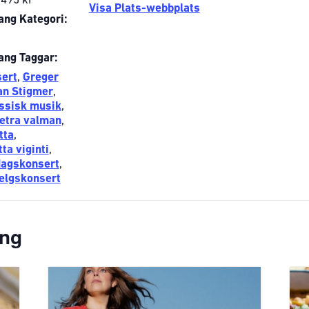
 495 kr
Visa Plats-webbplats
ng Kategori:
ng Taggar:
sert
,
Greger
an Stigmer
,
ssisk musik
,
etra valman
,
tta
,
tta viginti
,
dagskonsert
,
helgskonsert
ang