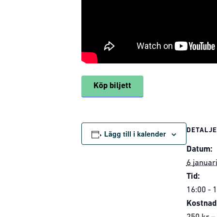
Köp biljett
DETALJ
Lägg till i kalender
Datum:
6 januar
Tid:
16:00 - 
Kostnad