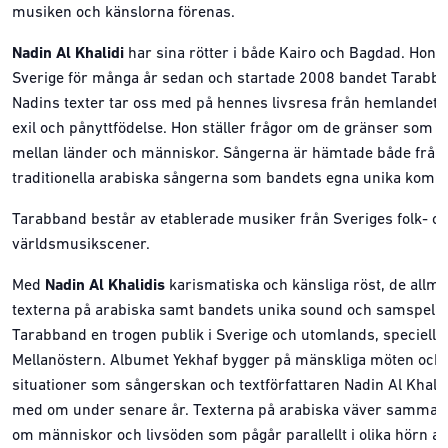
musiken och känslorna förenas.
Nadin Al Khalidi
har sina rötter i både Kairo och Bagdad. Hon k
Sverige för många år sedan och startade 2008 bandet Tarabba
Nadins texter tar oss med på hennes livsresa från hemlandet till
exil och pånyttfödelse. Hon ställer frågor om de gränser som r
mellan länder och människor. Sångerna är hämtade både från
traditionella arabiska sångerna som bandets egna unika kompo
Tarabband består av etablerade musiker från Sveriges folk- o
världsmusikscener.
Med
Nadin Al Khalidis
karismatiska och känsliga röst, de allmä
texterna på arabiska samt bandets unika sound och samspel 
Tarabband en trogen publik i Sverige och utomlands, speciellt 
Mellanöstern. Albumet Yekhaf bygger på mänskliga möten och
situationer som sångerskan och textförfattaren Nadin Al Khalid
med om under senare år. Texterna på arabiska väver samman 
om människor och livsöden som pågår parallellt i olika hörn a