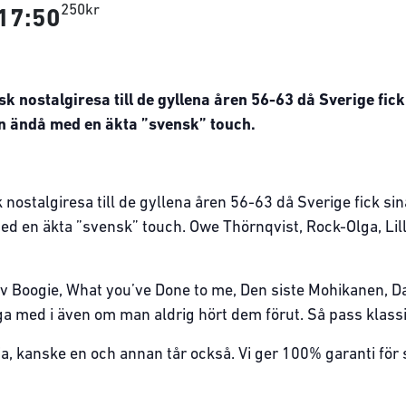
250kr
17:50
 nostalgiresa till de gyllena åren 56-63 då Sverige fick
n ändå med en äkta ”svensk” touch.
nostalgiresa till de gyllena åren 56-63 då Sverige fick sin
 en äkta ”svensk” touch. Owe Thörnqvist, Rock-Olga, Lill
rv Boogie, What you’ve Done to me, Den siste Mohikanen, Da
ga med i även om man aldrig hört dem förut. Så pass klassi
h ja, kanske en och annan tår också. Vi ger 100% garanti för 