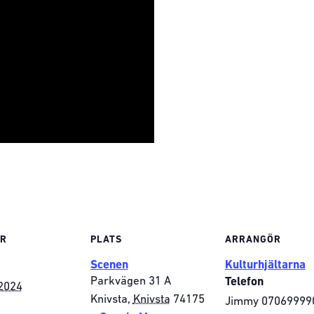
ER
PLATS
ARRANGÖR
Scenen
Kulturhjältarna
Parkvägen 31 A
Telefon
2024
Knivsta
,
Knivsta
74175
Jimmy 07069999