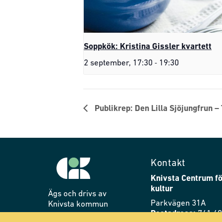
Soppkök: Kristina Gissler kvartett
-
2 september, 17:30
19:30
Publikrep: Den Lilla Sjöjungfrun –
Kontakt
Knivsta Centrum fö
kultur
Ägs och drivs av
Parkvägen 31A
Knivsta kommun
Postadress:
741 40