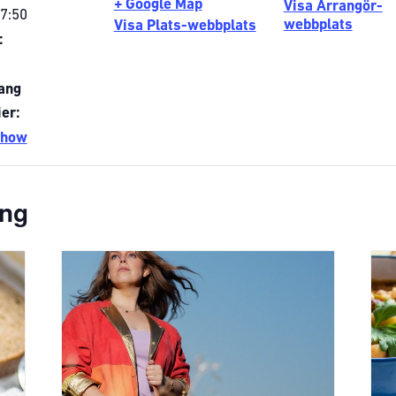
+ Google Map
Visa Arrangör-
17:50
webbplats
Visa Plats-webbplats
:
ang
er:
how
ang