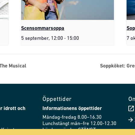
Scensommarsoppa
Sop
-
5 september, 12:00
15:00
7 o
 The Musical
Soppköket: Gre
Öppettider
O
r idrott och
Informationens öppettider
Måndag-fredag 8.00–16.30
Lunchstängt mån–fre 12.00-12.30
 Knivsta
Lördag–söndag STÄNGT