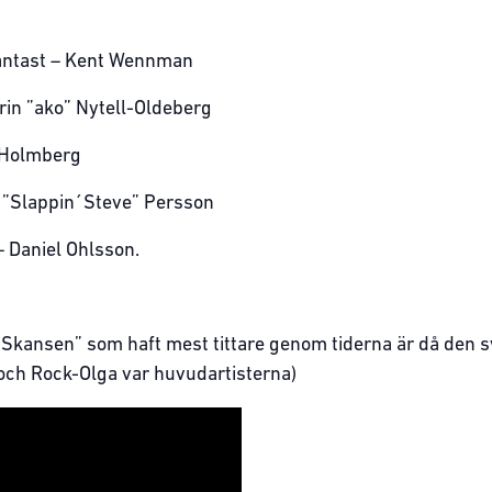
fantast – Kent Wennman
in ”ako” Nytell-Oldeberg
 Holmberg
 ”Slappin´Steve” Persson
 Daniel Ohlsson.
på Skansen” som haft mest tittare genom tiderna är då den
och Rock-Olga var huvudartisterna)