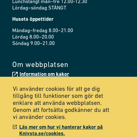
Lunchstängt mån–fre 12.00-12.30
Lördag–söndag STÄNGT
Husets öppettider
Måndag–fredag 8.00–21.00
Lördag 8.00–20.00
Söndag 9.00–21.00
Om webbplatsen
Information om kakor
Tillgänglighetsredogörelse
Vi använder cookies för att ge dig
tillgång till funktioner som gör det
enklare att använda webbplatsen.
Följ oss på Facebook
Genom att fortsätta godkänner du att
vi använder cookies.
Följ oss på Instagram
Läs mer om hur vi hanterar kakor på
Knivsta.se/cookies.