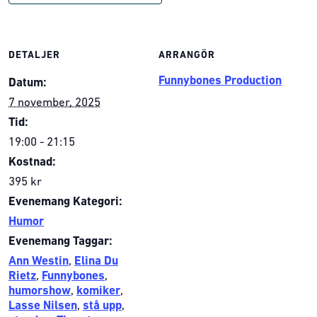
DETALJER
ARRANGÖR
Funnybones Production
Datum:
7 november, 2025
Tid:
19:00 - 21:15
Kostnad:
395 kr
Evenemang Kategori:
Humor
Evenemang Taggar:
Ann Westin
,
Elina Du
Rietz
,
Funnybones
,
humorshow
,
komiker
,
Lasse Nilsen
,
stå upp
,