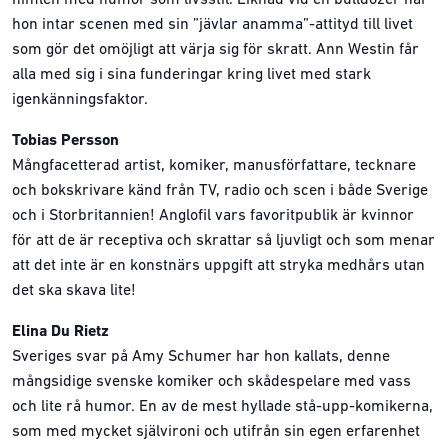
himlen med humor som livsstil. Liknad vid en bulldozer när
hon intar scenen med sin ”jävlar anamma”-attityd till livet
som gör det omöjligt att värja sig för skratt. Ann Westin får
alla med sig i sina funderingar kring livet med stark
igenkänningsfaktor.
Tobias Persson
Mångfacetterad artist, komiker, manusförfattare, tecknare
och bokskrivare känd från TV, radio och scen i både Sverige
och i Storbritannien! Anglofil vars favoritpublik är kvinnor
för att de är receptiva och skrattar så ljuvligt och som menar
att det inte är en konstnärs uppgift att stryka medhårs utan
det ska skava lite!
Elina Du Rietz
Sveriges svar på Amy Schumer har hon kallats, denne
mångsidige svenske komiker och skådespelare med vass
och lite rå humor. En av de mest hyllade stå-upp-komikerna,
som med mycket självironi och utifrån sin egen erfarenhet