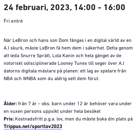
24 februari, 2023, 14:00
-
16:00
Fri entré
När LeBron och hans son Dom fångas i en digital värld av en
A.I skurk, måste LeBron få hem dem i säkerhet. Detta genom
att leda Snurre Sprätt, Lola Kanin och hela gänget av de
notoriskt odisciplinerade Looney Tunes till seger över A.I
datorns digitala mästare på planen: ett lag av spelare från
NBA och WNBA som du aldrig sett dem förut.
Ålder:
från 7 år – obs. barn under 12 år behöver vara under
en vuxen persons uppsikt under hela besöket
Pris:
Kostnadsfritt p.g.a. lov, men du måste boka din plats på
Trippus.net/sportlov2023