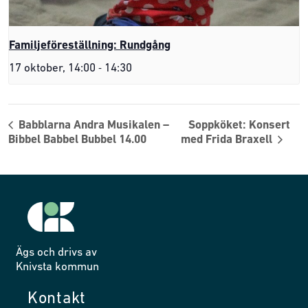
Familjeföreställning: Rundgång
-
17 oktober, 14:00
14:30
Babblarna Andra Musikalen –
Soppköket: Konsert
Bibbel Babbel Bubbel 14.00
med Frida Braxell
Ägs och drivs av
Knivsta kommun
Kontakt