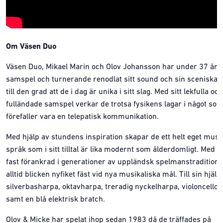
Om Väsen Duo
Väsen Duo, Mikael Marin och Olov Johansson har under 37 års 
samspel och turnerande renodlat sitt sound och sin sceniska 
till den grad att de i dag är unika i sitt slag. Med sitt lekfulla och
fulländade samspel verkar de trotsa fysikens lagar i något so
förefaller vara en telepatisk kommunikation.
Med hjälp av stundens inspiration skapar de ett helt eget musik
språk som i sitt tilltal är lika modernt som ålderdomligt. Med 
fast förankrad i generationer av uppländsk spelmanstradition 
alltid blicken nyfiket fäst vid nya musikaliska mål. Till sin hjälp
silverbasharpa, oktavharpa, treradig nyckelharpa, violoncello 
samt en blå elektrisk bratch.
Olov & Micke har spelat ihop sedan 1983 då de träffades på