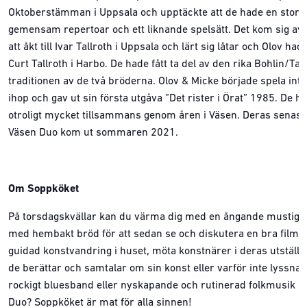
Oktoberstämman i Uppsala och upptäckte att de hade en stor
gemensam repertoar och ett liknande spelsätt. Det kom sig av 
att åkt till Ivar Tallroth i Uppsala och lärt sig låtar och Olov hade 
Curt Tallroth i Harbo. De hade fått ta del av den rika Bohlin/Tal
traditionen av de två bröderna. Olov & Micke började spela inte
ihop och gav ut sin första utgåva ”Det rister i Örat” 1985. De ha
otroligt mycket tillsammans genom åren i Väsen. Deras senas
Väsen Duo kom ut sommaren 2021.
Om Soppköket
På torsdagskvällar kan du värma dig med en ångande mustig 
med hembakt bröd för att sedan se och diskutera en bra film, 
guidad konstvandring i huset, möta konstnärer i deras utställn
de berättar och samtalar om sin konst eller varför inte lyssna p
rockigt bluesband eller nyskapande och rutinerad folkmusik 
Duo? Soppköket är mat för alla sinnen!