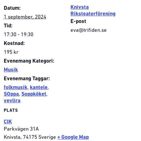
Knivsta
Datum:
Riksteaterförening
1 september, 2024
E-post
Tid:
eva@trifiden.se
17:30 - 19:30
Kostnad:
195 kr
Evenemang Kategori:
Musik
Evenemang Taggar:
folkmusik
,
kantele
,
SOppa
,
Soppköket
,
vevlira
PLATS
CIK
Parkvägen 31A
Knivsta
,
74175
Sverige
+ Google Map