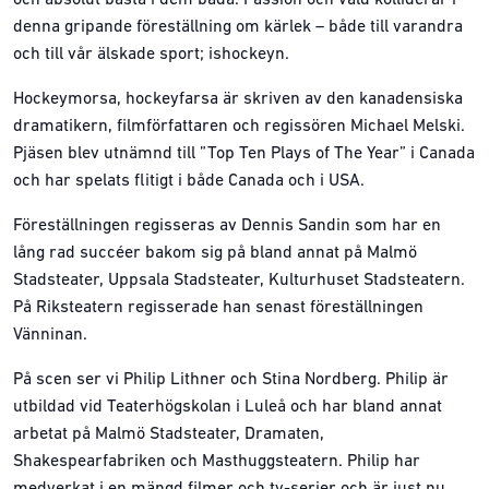
och absolut bästa i dem båda. Passion och våld kolliderar i
denna gripande föreställning om kärlek – både till varandra
och till vår älskade sport; ishockeyn.
Hockeymorsa, hockeyfarsa är skriven av den kanadensiska
dramatikern, filmförfattaren och regissören Michael Melski.
Pjäsen blev utnämnd till ”Top Ten Plays of The Year” i Canada
och har spelats flitigt i både Canada och i USA.
Föreställningen regisseras av Dennis Sandin som har en
lång rad succéer bakom sig på bland annat på Malmö
Stadsteater, Uppsala Stadsteater, Kulturhuset Stadsteatern.
På Riksteatern regisserade han senast föreställningen
Vänninan.
På scen ser vi Philip Lithner och Stina Nordberg. Philip är
utbildad vid Teaterhögskolan i Luleå och har bland annat
arbetat på Malmö Stadsteater, Dramaten,
Shakespearfabriken och Masthuggsteatern. Philip har