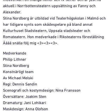
medverkat i en mängd filmer och tv-serier och är just nu
aktuell i Norrbottensteatern uppsättning av Fanny och
Alexander.
Stina Nordberg är utbildad vid Teaterhögskolan i Malmö och
har tidigare synts som skådespelare på bland annat
Kulturhuset Stadsteatern, Uppsala stadsteater och
Romateatern. Hon medverkade i Riksteaterns föreställning
Åååå snälla följ mig <3><3><3>.
Medverkande
Philip Lithner
Stina Nordberg
Konstnärligt team
Av Michael Melski
Regi: Dennis Sandin
Scenografi och kostymdesign: Nina Fransson
Översättare: Joakim Sten
Dramaturg: Jani Lohikari
Maskdesign: Anna Olofson