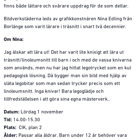
finns både lättare och svårare uppdrag för de som deltar.
Bildverkstäderna leds av grafikkonstnären Nina Edling från
Borlänge som varit lärare i träsnitt i snart två decennier.
Om Nina:
Jag älskar att lära ut! Det har varit lite knixigt att lära ut
träsnitt/linoleumsnitt till barn i och med de vassa knivarna
som används, men nu har jag hittat legotrycket som en kul
pedagogisk lösning. Då bygger man sin bild med hjälp av
släta legobitar som man sedan trycker precis som ett
linoleumsnitt. Inga knivar! Bara legoglädje och
tillfredställelsen i att göra sina egna mästerverk..
Datum:
Lördag 1 november
Tid:
14.00-15.30
Plats:
CIK, plan 2
Ålder:
Passar alla åldrar. Barn under 12 år behöver vara