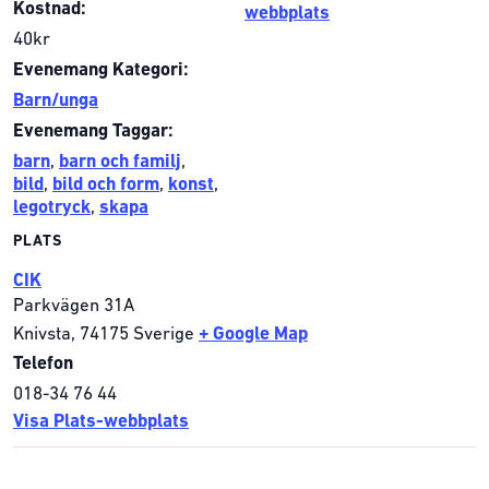
Kostnad:
webbplats
40kr
Evenemang Kategori:
Barn/unga
Evenemang Taggar:
barn
,
barn och familj
,
bild
,
bild och form
,
konst
,
legotryck
,
skapa
PLATS
CIK
Parkvägen 31A
Knivsta
,
74175
Sverige
+ Google Map
Telefon
018-34 76 44
Visa Plats-webbplats