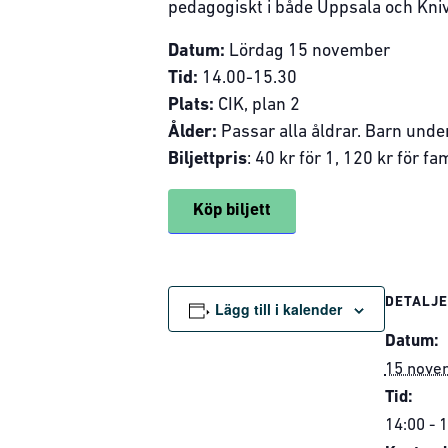
pedagogiskt i både Uppsala och Kniv
Datum:
Lördag 15 november
Tid:
14.00-15.30
Plats:
CIK, plan 2
Ålder:
Passar alla åldrar. Barn unde
Biljettpris
: 40 kr för 1, 120 kr för fa
Köp biljett
DETALJ
Lägg till i kalender
Datum:
15 nove
Tid:
14:00 - 