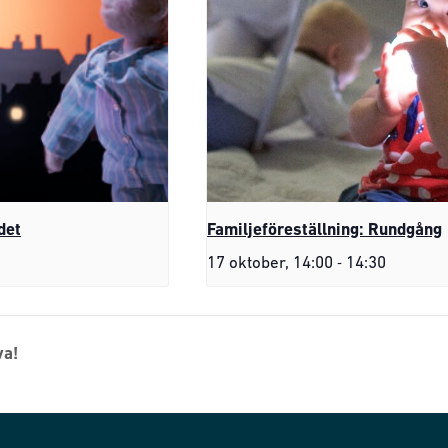
det
Familjeföreställning: Rundgång
-
17 oktober, 14:00
14:30
va!