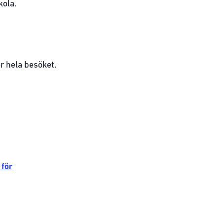
kola.
r hela besöket.
 för