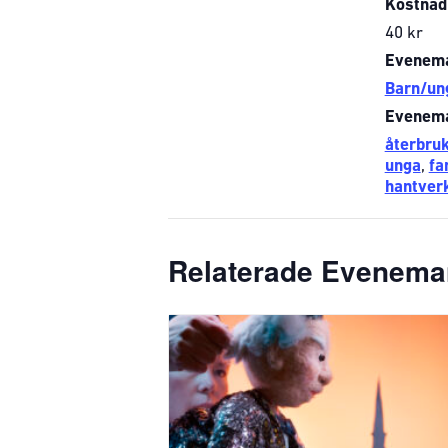
Kostnad
40 kr
Evenema
Barn/un
Evenema
återbru
unga
,
fa
hantver
Relaterade Evenem