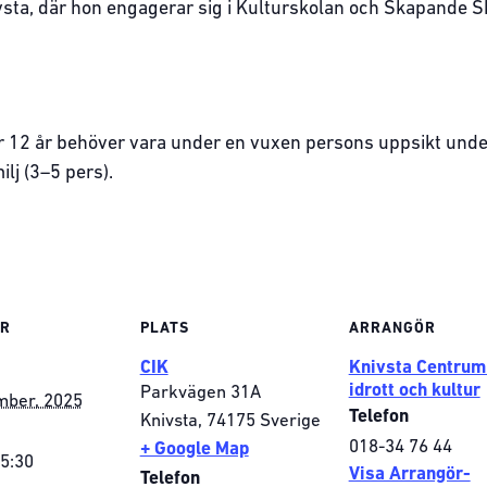
sta, där hon engagerar sig i Kulturskolan och Skapande S
r 12 år behöver vara under en vuxen persons uppsikt unde
milj (3–5 pers).
ER
PLATS
ARRANGÖR
CIK
Knivsta Centrum
idrott och kultur
Parkvägen 31A
mber, 2025
Telefon
Knivsta
,
74175
Sverige
018-34 76 44
+ Google Map
15:30
Visa Arrangör-
Telefon