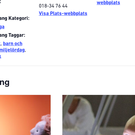
:
webbplats
018-34 76 44
Visa Plats-webbplats
ng Kategori:
ga
ng Taggar:
k
,
barn och
miljelördag
,
k
ang