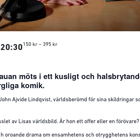
150 kr – 395 kr
-
20:30
auan möts i ett kusligt och halsbryta
rgliga komik.
John Ajvide Lindqvist, världsberömd för sina skildringar s
sslet av Lisas världsbild. Är hon ett offer eller en förövare
och oroande drama om ensamhetens och otrygghetens konse