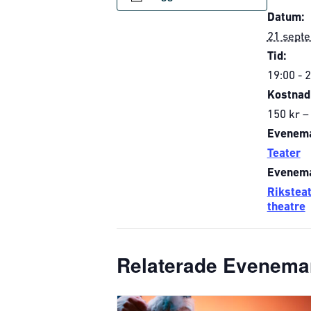
Datum:
21 sept
Tid:
19:00 - 
Kostnad
150 kr –
Evenema
Teater
Evenema
Rikstea
theatre
Relaterade Evenem