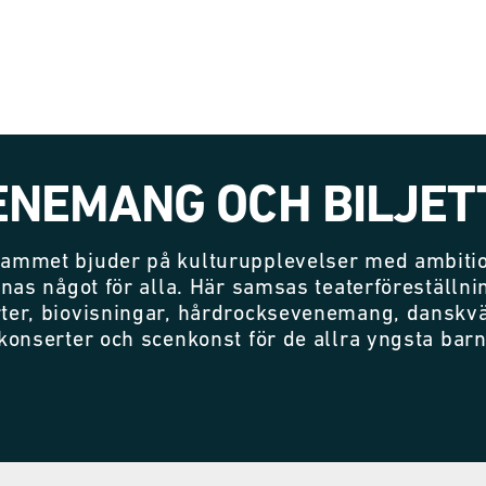
ENEMANG OCH BILJET
ammet bjuder på kulturupplevelser med ambitio
nnas något för alla. Här samsas teaterföreställni
ter, biovisningar, hårdrocksevenemang, danskvä
konserter och scenkonst för de allra yngsta bar