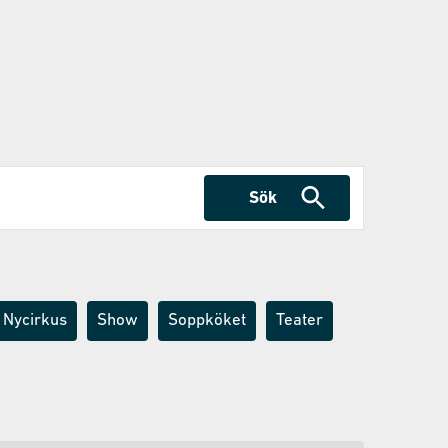
Sök
Nycirkus
Show
Soppköket
Teater