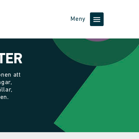
Meny
TER
nen att
ngar,
llar,
nen.