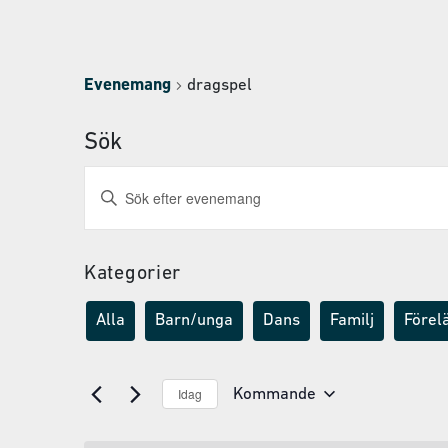
Evenemang
dragspel
Sök
Evenemang
Ange
nyckelord.
Search
Sök
and
efter
Evenemang
Kategorier
Views
efter
Navigation
nyckelord.
Alla
Barn/unga
Dans
Familj
Förel
Idag
Kommande
Välj
datum