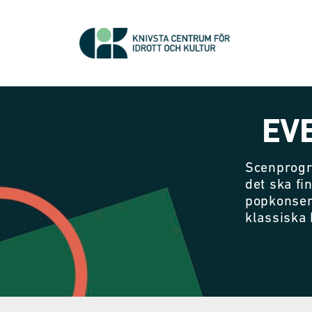
EV
Scenprogr
det ska fi
popkonser
klassiska 