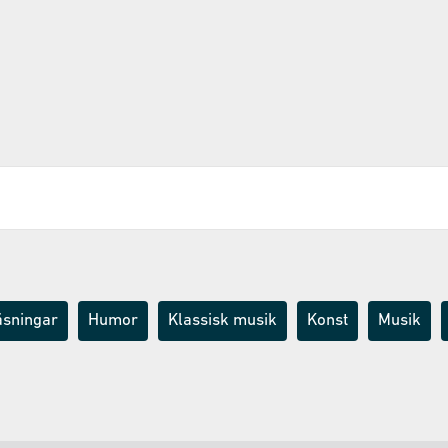
äsningar
Humor
Klassisk musik
Konst
Musik