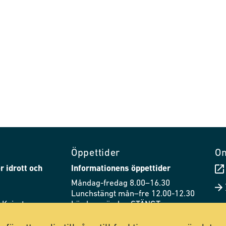
Öppettider
O
r idrott och
Informationens öppettider
Måndag-fredag 8.00–16.30
Lunchstängt mån–fre 12.00-12.30
 Knivsta
Lördag–söndag STÄNGT
44
Husets öppettider