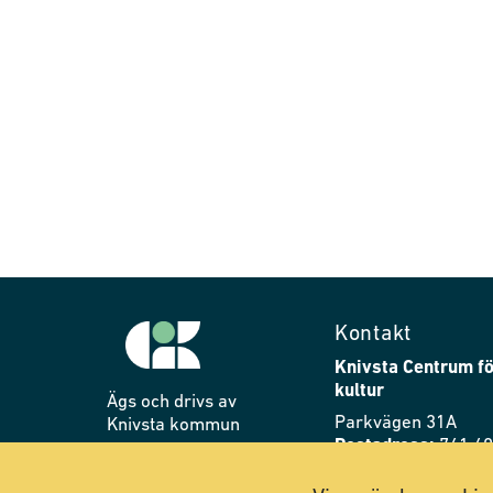
Kontakt
Knivsta Centrum fö
kultur
Ägs och drivs av
Parkvägen 31A
Knivsta kommun
Postadress:
741 40
Telefon:
018-34 76 