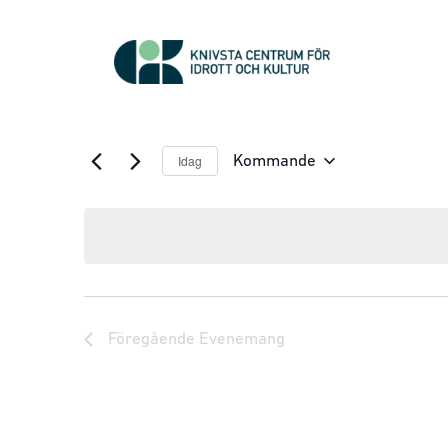
Idag
Kommande
Välj
datum.
Föregående
Evenemang