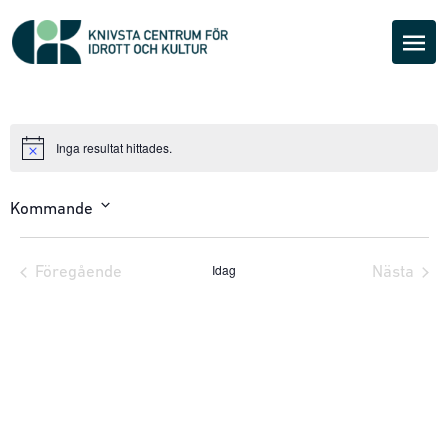
Inga resultat hittades.
Notice
Kommande
Välj
datum.
Idag
Föregående
Nästa
Evenemang
Evene